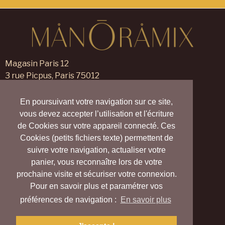
Magasin Paris 12
3 rue Picpus, Paris 75012
09 83 99 00 23
En poursuivant votre navigation sur ce site,
Magasin Verneuil sur Avre
vous devez accepter l’utilisation et l'écriture
105 rue des Trois Maillets,
de Cookies sur votre appareil connecté. Ces
Verneuil d'Avre et d'Iton 27130
Cookies (petits fichiers texte) permettent de
09 55 830 830
suivre votre navigation, actualiser votre
panier, vous reconnaître lors de votre
Nous contacter
prochaine visite et sécuriser votre connexion.
Nos magasins
Pour en savoir plus et paramétrer vos
Notre blog
Carte cadeau
préférences de navigation :
En savoir plus
Vrai (Village Ressource d’Avre et d’Iton)
Collectif Harmony Village