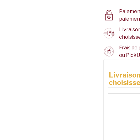
Paiement
paiemen
Livraison
choisisse
Frais de 
ou PickU
Livraison
choisisse