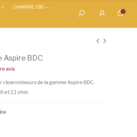
CHANVRE CBD
0
e Aspire BDC
e avis
r clearomiseurs de la gamme Aspire BDC.
6 et 2,1 ohm.
ire