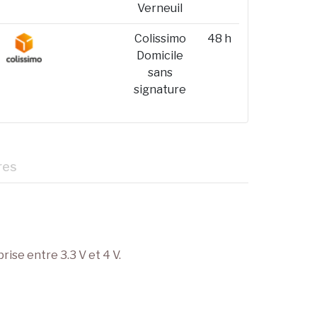
Verneuil
Colissimo
48 h
Domicile
sans
signature
res
ise entre 3.3 V et 4 V.