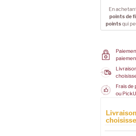
En achetant
points de f
points
qui pe
Paiement
paiemen
Livraison
choisisse
Frais de 
ou PickU
Livraison
choisisse