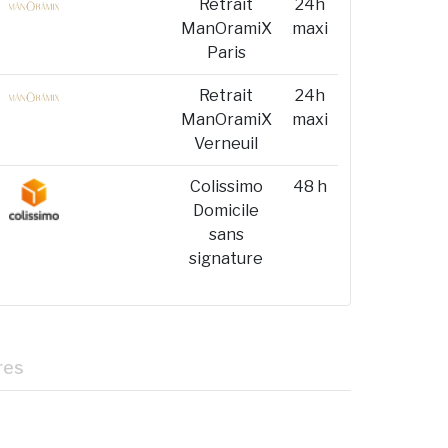
Retrait
24h
ManOramiX
maxi
Paris
Retrait
24h
ManOramiX
maxi
Verneuil
Colissimo
48 h
Domicile
sans
signature
res