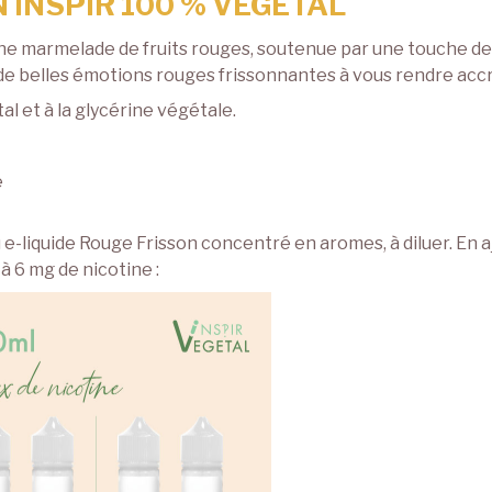
 INSPIR 100 % VEGETAL
une marmelade de fruits rouges, soutenue par une touche de
e) de belles émotions rouges frissonnantes à vous rendre acc
l et à la glycérine végétale.
e
e-liquide Rouge Frisson concentré en aromes, à diluer. En aj
à 6 mg de nicotine :