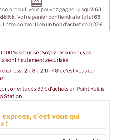
redeem
 ce produit, vous pouvez gagner jusqu'à
63
idélité
. Votre panier contiendra le total
63
ut être converti en un bon d'achat de
0,32 €
.
 100 % sécurisé : Soyez rassuré(e), vos
ts sont hautement sécurisés
 express : 2h, 8h, 24h, 48h, c'est vous qui
z !
port offerts dès 39 € d'achats en Point Relais
p Station
 express, c'est vous qui
z !