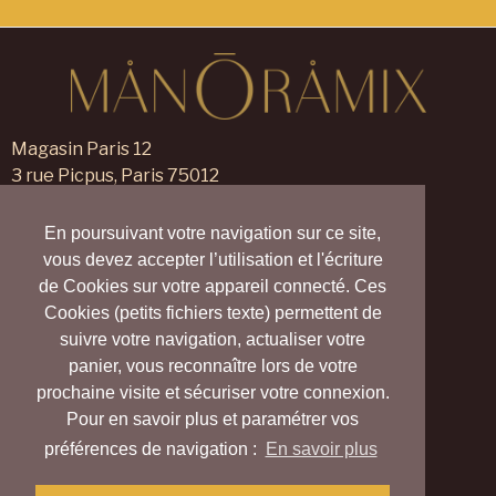
Magasin Paris 12
3 rue Picpus, Paris 75012
09 83 99 00 23
En poursuivant votre navigation sur ce site,
Magasin Verneuil sur Avre
vous devez accepter l’utilisation et l'écriture
105 rue des Trois Maillets,
de Cookies sur votre appareil connecté. Ces
Verneuil d'Avre et d'Iton 27130
Cookies (petits fichiers texte) permettent de
09 55 830 830
suivre votre navigation, actualiser votre
panier, vous reconnaître lors de votre
Nous contacter
prochaine visite et sécuriser votre connexion.
Nos magasins
Pour en savoir plus et paramétrer vos
Notre blog
Carte cadeau
préférences de navigation :
En savoir plus
Vrai (Village Ressource d’Avre et d’Iton)