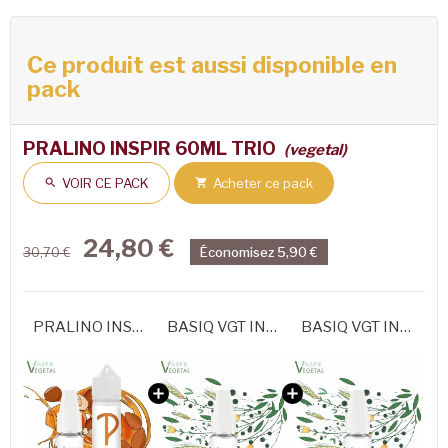
Ce produit est aussi disponible en
pack
PRALINO INSPIR 60ML TRIO
(vegetal)
VOIR CE PACK
Acheter ce pack


24,80 €
Économisez 5,90 €
30,70 €
PRALINO INSPIR 60 ML
BASIQ VGT INSPIR - 100% VEGETAL
BASIQ VGT INSPIR - 100% VEGETAL