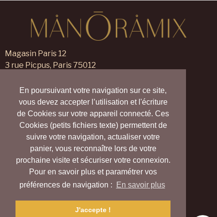
Magasin Paris 12
3 rue Picpus, Paris 75012
09 83 99 00 23
En poursuivant votre navigation sur ce site,
Magasin Verneuil sur Avre
vous devez accepter l’utilisation et l'écriture
105 rue des Trois Maillets,
de Cookies sur votre appareil connecté. Ces
Verneuil d'Avre et d'Iton 27130
Cookies (petits fichiers texte) permettent de
09 55 830 830
suivre votre navigation, actualiser votre
panier, vous reconnaître lors de votre
Nous contacter
prochaine visite et sécuriser votre connexion.
Nos magasins
Pour en savoir plus et paramétrer vos
Notre blog
Carte cadeau
préférences de navigation :
En savoir plus
Vrai (Village Ressource d’Avre et d’Iton)
Collectif Harmony Village
J'accepte !