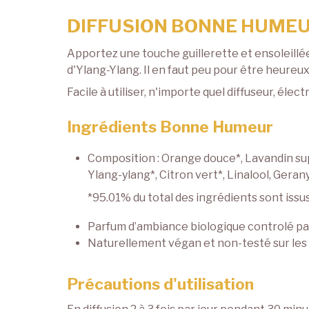
DIFFUSION BONNE HUME
Apportez une touche guillerette et ensoleillé
d'Ylang-Ylang. Il en faut peu pour être heureux
Facile à utiliser, n'importe quel diffuseur, électr
Ingrédients Bonne Humeur
Composition : Orange douce*, Lavandin sup
Ylang-ylang*, Citron vert*, Linalool, Gera
*95.01% du total des ingrédients sont issus d
Parfum d’ambiance biologique controlé pa
Naturellement végan et non-testé sur les
Précautions d'utilisation