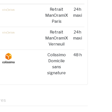
Retrait
24h
ManOramiX
maxi
Paris
Retrait
24h
ManOramiX
maxi
Verneuil
Colissimo
48 h
Domicile
sans
signature
res