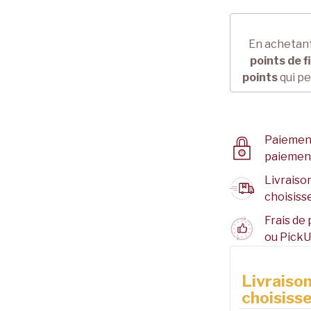
En achetant
points de f
points
qui pe
Paiement
paiemen
Livraison
choisisse
Frais de 
ou PickU
Livraison
choisisse