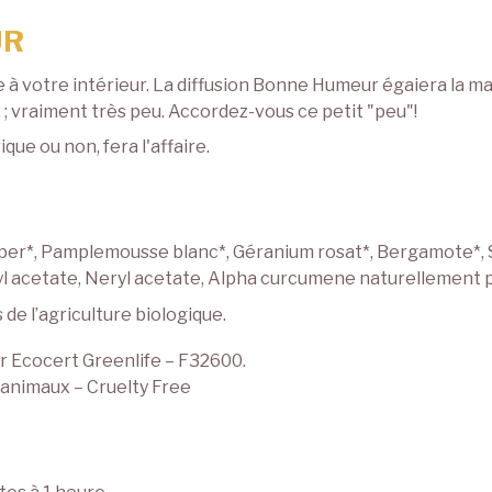
UR
e à votre intérieur. La diffusion Bonne Humeur égaiera la m
 ; vraiment très peu. Accordez-vous ce petit "peu"!
ique ou non, fera l'affaire.
er*, Pamplemousse blanc*, Géranium rosat*, Bergamote*, San
nyl acetate, Neryl acetate, Alpha curcumene naturellement pr
e l’agriculture biologique.
r Ecocert Greenlife – F32600.
 animaux – Cruelty Free