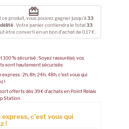
redeem
 ce produit, vous pouvez gagner jusqu'à
33
idélité
. Votre panier contiendra le total
33
ut être converti en un bon d'achat de
0,17 €
.
 100 % sécurisé : Soyez rassuré(e), vos
ts sont hautement sécurisés
 express : 2h, 8h, 24h, 48h, c'est vous qui
z !
port offerts dès 39 € d'achats en Point Relais
p Station
 express, c'est vous qui
z !