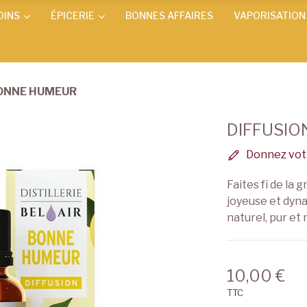
OINS
ÉPICERIE
BONNES AFFAIRES
VAPORISATION
BONNE HUMEUR
DIFFUSI
Donnez votr
Faites fî de la g
joyeuse et dyn
naturel, pur et 
10,00 €
TTC