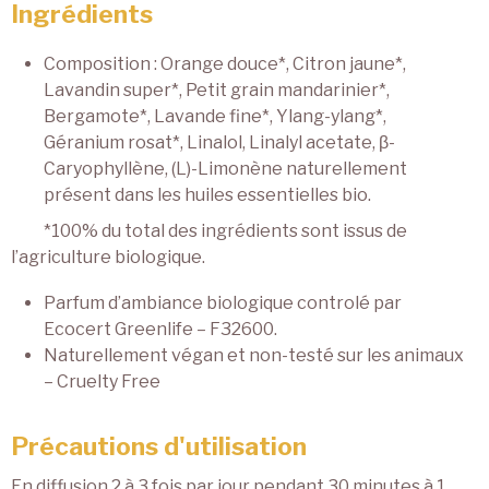
Ingrédients
Composition : Orange douce*, Citron jaune*,
Lavandin super*, Petit grain mandarinier*,
Bergamote*, Lavande fine*, Ylang-ylang*,
Géranium rosat*, Linalol, Linalyl acetate, β-
Caryophyllène, (L)-Limonène naturellement
présent dans les huiles essentielles bio.
*100% du total des ingrédients sont issus de
l’agriculture biologique.
Parfum d’ambiance biologique controlé par
Ecocert Greenlife – F32600.
Naturellement végan et non-testé sur les animaux
– Cruelty Free
Précautions d'utilisation
En diffusion 2 à 3 fois par jour pendant 30 minutes à 1