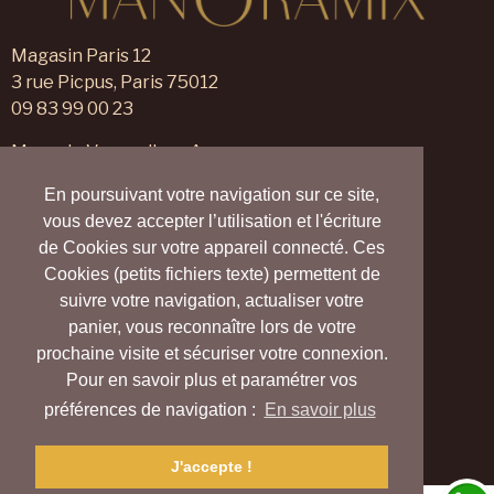
Magasin Paris 12
3 rue Picpus, Paris 75012
09 83 99 00 23
Magasin Verneuil sur Avre
105 rue des Trois Maillets,
En poursuivant votre navigation sur ce site,
Verneuil d'Avre et d'Iton 27130
vous devez accepter l’utilisation et l'écriture
09 55 830 830
de Cookies sur votre appareil connecté. Ces
Nous contacter
Cookies (petits fichiers texte) permettent de
Nos magasins
suivre votre navigation, actualiser votre
Notre blog
panier, vous reconnaître lors de votre
Carte cadeau
prochaine visite et sécuriser votre connexion.
Vrai (Village Ressource d’Avre et d’Iton)
Pour en savoir plus et paramétrer vos
Collectif Harmony Village
préférences de navigation :
En savoir plus
Plus d'informations
J'accepte !