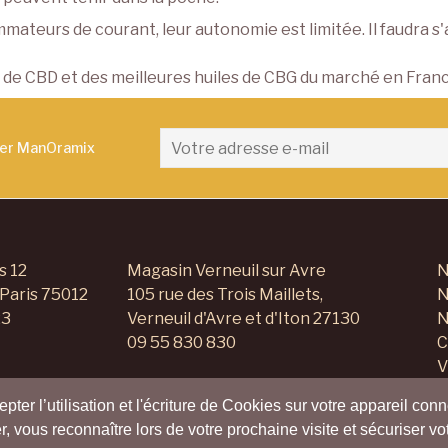
mateurs de courant, leur autonomie est limitée. Il faudra s'
s de CBD
et des
meilleures huiles de CBG
du marché en Fran
ter ManOramix
s 12
Magasin Verneuil sur Avre
N
 Paris 75012
105 rue des Trois Maillets,
N
23
Verneuil d'Avre et d'Iton 27130
N
09 55 830 830
C
V
C
ter l’utilisation et l'écriture de Cookies sur votre appareil conn
P
r, vous reconnaître lors de votre prochaine visite et sécuriser v