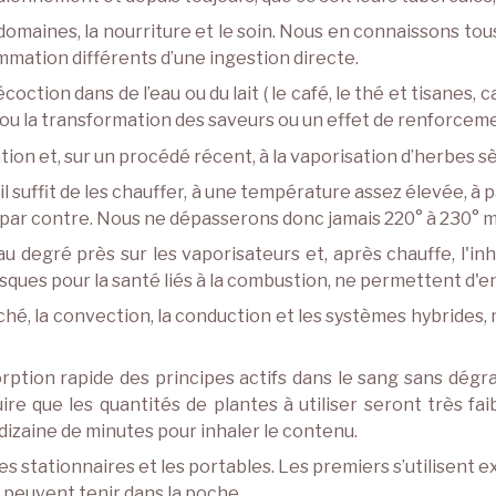
domaines, la nourriture et le soin. Nous en connaissons tou
ation différents d’une ingestion directe.
tion dans de l’eau ou du lait ( le café, le thé et tisanes, ca
n ou la transformation des saveurs ou un effet de renforce
tion et, sur un procédé récent, à la vaporisation d’herbes 
 il suffit de les chauffer, à une température assez élevée, à
ive par contre. Nous ne dépasserons donc jamais 220° à 230°
 degré près sur les vaporisateurs et, après chauffe, l'inh
isques pour la santé liés à la combustion, ne permettent d'
hé, la convection, la conduction et les systèmes hybrides,
rption rapide des principes actifs dans le sang sans dégr
re que les quantités de plantes à utiliser seront très faib
 dizaine de minutes pour inhaler le contenu.
les stationnaires et les portables. Les premiers s’utilisent
peuvent tenir dans la poche.