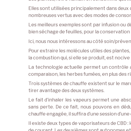
Elles sont utilisées principalement dans deux 
nombreuses vertus avec des modes de consomm
Les meilleurs exemples sont par infusion ou décoc
bien séchage de feuilles, pour la conservatio
Ici, nous nous intéressons au côté soin/préven
Pour extraire les molécules utiles des plantes,
la combustion qui, si elle se produit, est noc
La technologie actuelle permet un contrôle au
comparaison, les herbes fumées, en plus des r
Trois systèmes de chauffe existent sur le marc
tirer avantage des deux systèmes.
Le fait d’inhaler les vapeurs permet une abso
sans perte. De ce fait, nous pouvons en dédui
chauffe engagée, il suffira d’une session d’une
Il existe deux types de vaporisateurs de CBD : 
de courant. Les deuxièmes sont autonomes et 