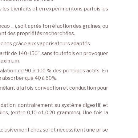
s les bienfaits et en expérimentons parfois les
cao ... ), soit après torréfaction des graines, ou
ment des propriétés recherchées.
sèches grâce aux vaporisateurs adaptés.
 partir de 140-150°, sans toutefois en provoquer
 maximum.
alation de 90 à 100 % des principes actifs. En
en absorber que 40 à 60%.
 mêlant à la fois convection et conduction pour
adation, contrairement au système digestif, et
les, (entre 0,10 et 0,20 grammes). Une fois la
 exclusivement chez soi et nécessitent une prise