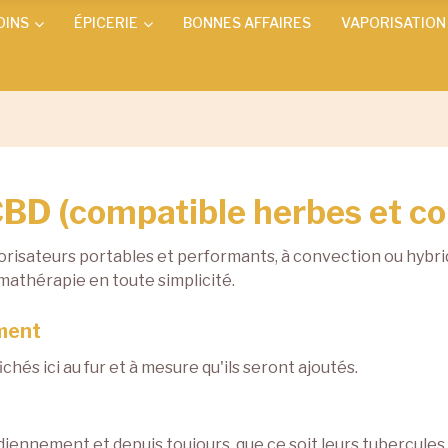
OINS
ÉPICERIE
BONNES AFFAIRES
VAPORISATION
CBD (compatible herbes et c
risateurs portables et performants, à convection ou hybri
mathérapie en toute simplicité.
oment
chés ici au fur et à mesure qu'ils seront ajoutés.
nnement et depuis toujours, que ce soit leurs tubercules, feu