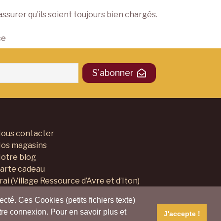
assurer qu’ils soient toujours bien chargés.
ce
S'abonner
ous contacter
os magasins
otre blog
arte cadeau
rai (Village Ressource d’Avre et d’Iton)
ollectif Harmony Village
ecté. Ces Cookies (petits fichiers texte)
lus d'informations
otre connexion. Pour en savoir plus et
J'accepte !