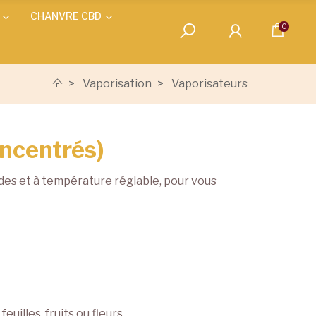
CHANVRE CBD
0
Vaporisation
Vaporisateurs
oncentrés)
des et à température réglable, pour vous
illes, fruits ou fleurs.