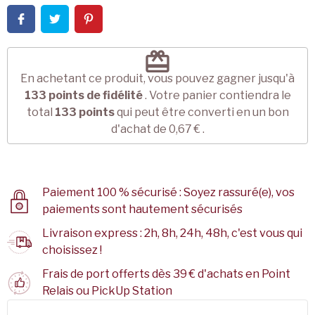
redeem
En achetant ce produit, vous pouvez gagner jusqu'à
133
points de fidélité
. Votre panier contiendra le
total
133
points
qui peut être converti en un bon
d'achat de
0,67 €
.
Paiement 100 % sécurisé : Soyez rassuré(e), vos
paiements sont hautement sécurisés
Livraison express : 2h, 8h, 24h, 48h, c'est vous qui
choisissez !
Frais de port offerts dès 39 € d'achats en Point
Relais ou PickUp Station