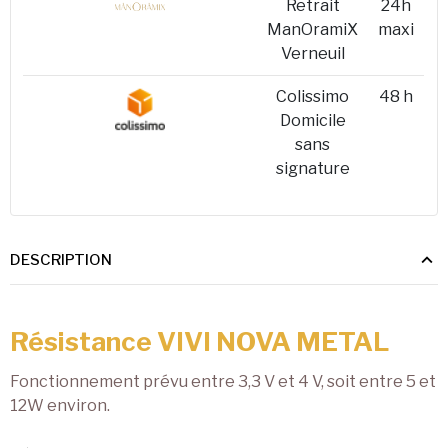
Retrait
24h
ManOramiX
maxi
Verneuil
Colissimo
48 h
Domicile
sans
signature
DESCRIPTION
Résistance VIVI NOVA METAL
Fonctionnement prévu entre 3,3 V et 4 V, soit entre 5 et
12W environ.