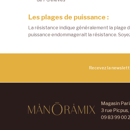
Les plages de puissance :
La résistance indique généralement la plage 
puissance endommagerait la résistance. Soyez
Recevez la newslet
Magasin Pari
3 rue Picpus,
09 83 99 00 