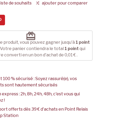
liste de souhaits
ajouter pour comparer
redeem
e produit, vous pouvez gagner jusqu'à
1
point
 Votre panier contiendra le total
1
point
qui
re converti en un bon d'achat de
0,01 €
.
 100 % sécurisé : Soyez rassuré(e), vos
ts sont hautement sécurisés
 express : 2h, 8h, 24h, 48h, c'est vous qui
z !
port offerts dès 39 € d'achats en Point Relais
p Station