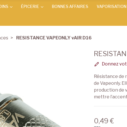
OINS
ÉPICERIE
BONNES AFFAIRES
VAPORISATION
nces
RESISTANCE VAPEONLY vAIR D16
RESISTAN
Donnez votr
Résistance de 
de Vapeonly. Ell
production de v
mettre l’accent
0,49 €