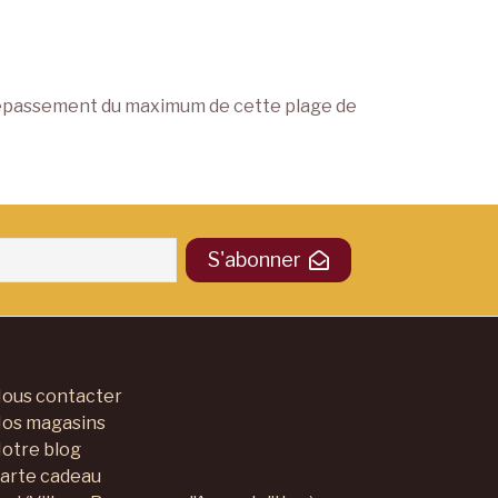
 dépassement du maximum de cette plage de
S'abonner
ous contacter
os magasins
otre blog
arte cadeau