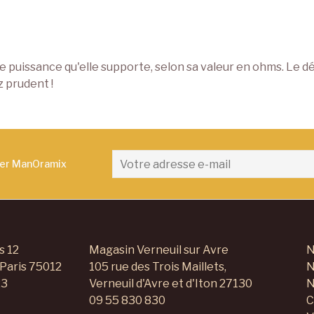
de puissance qu'elle supporte, selon sa valeur en ohms. Le
 prudent !
ter ManOramix
s 12
Magasin Verneuil sur Avre
N
 Paris 75012
105 rue des Trois Maillets,
N
23
Verneuil d'Avre et d'Iton 27130
N
09 55 830 830
C