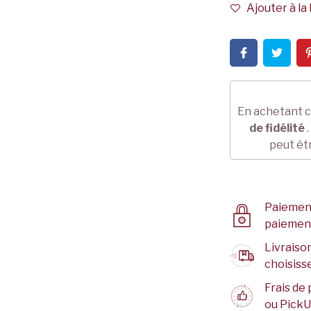
Ajouter à la 
En achetant c
de fidélité
.
peut êt
Paiement
paiemen
Livraison
choisisse
Frais de 
ou PickU