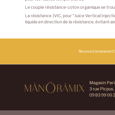
Le couple résistance-coton organique se trouv
La résistance JVIC, pour "Juice Vertical Inject
liquide en direction de la résistance, évitant ains
Recevez la newslet
Magasin Pari
3 rue Picpus,
09 83 99 00 