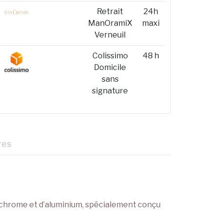
Retrait
24h
ManOramiX
maxi
Verneuil
Colissimo
48 h
Domicile
sans
signature
res
de chrome et d’aluminium, spécialement conçu