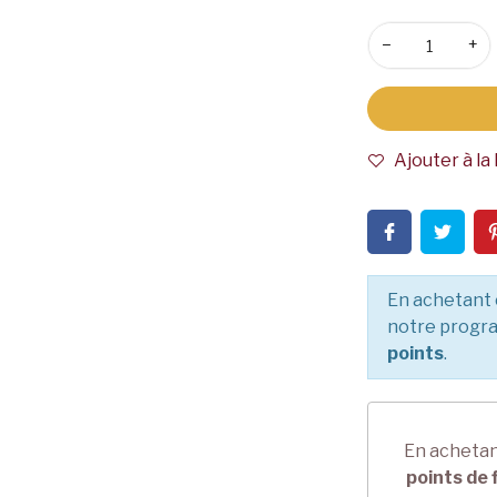
−
+
Ajouter à la 
En achetant 
notre progra
points
.
En achetan
points de 