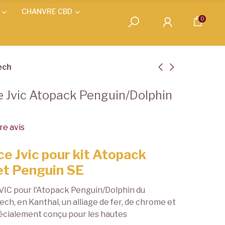
CHANVRE CBD
0
ech
e Jvic Atopack Penguin/Dolphin
e avis
e Jvic pour kit Atopack
et Penguin SE
JVIC pour l'Atopack Penguin/Dolphin du
ech, en Kanthal, un alliage de fer, de chrome et
pécialement conçu pour les hautes