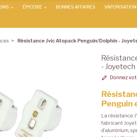
OINS
ÉPICERIE
BONNES AFFAIRES
VAPORISATION
nces
Résistance Jvic Atopack Penguin/Dolphin - Joyet
Résistanc
- Joyetech
Donnez votr
Résistanc
Penguin 
La résistance 
fabricant Joyet
d’aluminium, s