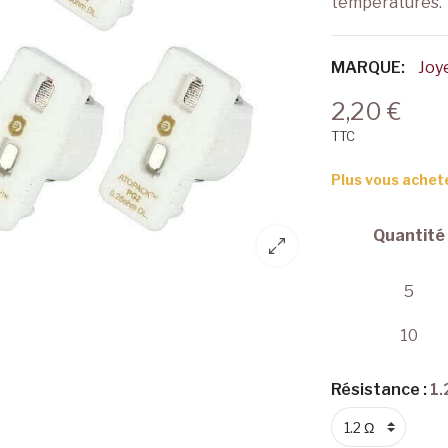
températures.
MARQUE:
Joy
2,20 €
TTC
Plus vous achet
Quantité
5
10
Résistance :
1.