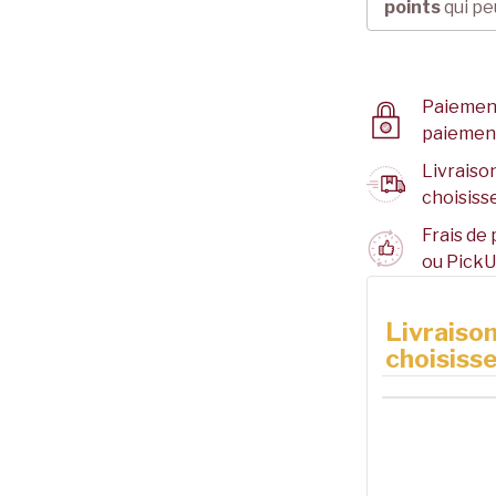
points
qui pe
Paiement
paiemen
Livraison
choisisse
Frais de 
ou PickU
Livraison
choisisse