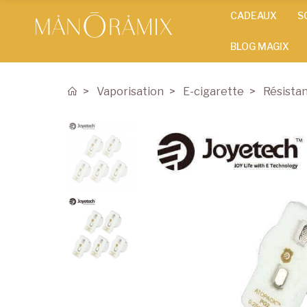
CADEAUX
S
BLOG MAGIX
Vaporisation
E-cigarette
Résista