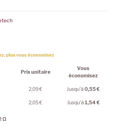
etech
ez, plus vous économisez
Vous
Prix unitaire
économisez
2,09 €
Jusqu'à
0,55 €
2,05 €
Jusqu'à
1,54 €
2 Ω