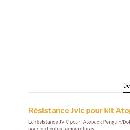
De
Résistance Jvic pour kit At
La résistance JVIC pour l'Atopack Penguin/Dolp
pour les hautes températures.