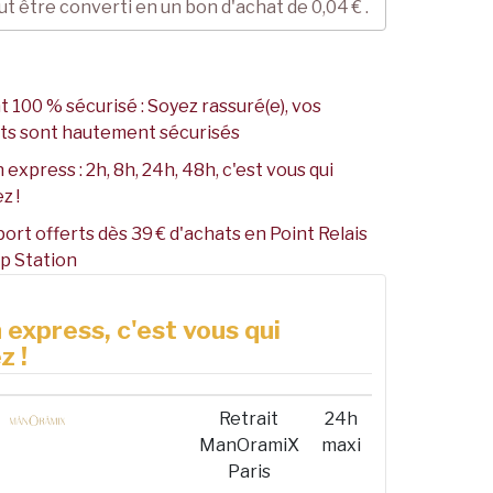
ut être converti en un bon d'achat de
0,04 €
.
 100 % sécurisé : Soyez rassuré(e), vos
ts sont hautement sécurisés
 express : 2h, 8h, 24h, 48h, c'est vous qui
z !
port offerts dès 39 € d'achats en Point Relais
p Station
 express, c'est vous qui
z !
Retrait
24h
ManOramiX
maxi
Paris