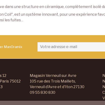
e dans une structure en céramique, complètement isolé du 
ion Coil", est un système innovant, pour une expérience favor
i les fuites. .
ter ManOramix
s 12
Magasin Verneuil sur Avre
N
 Paris 75012
105 rue des Trois Maillets,
N
23
Verneuil d'Avre et d'Iton 27130
N
09 55 830 830
C
V
C