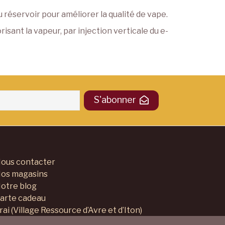
réservoir pour améliorer la qualité de vape.
isant la vapeur, par injection verticale du e-
S'abonner
ous contacter
os magasins
otre blog
arte cadeau
rai (Village Ressource d’Avre et d’Iton)
ollectif Harmony Village