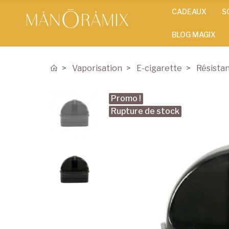
CADEAUX
S
BLOG MAGIX
Vaporisation
E-cigarette
Résista
Promo !
Rupture de stock