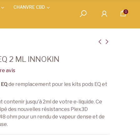
CHANVRE CBD
0
EQ 2 ML INNOKIN
e avis
d
EQ
de remplacement pour les kits pods EQ et
t contenir jusqu'à 2ml de votre e-liquide. Ce
uipé des nouvelles résistances Plex3D
0.48 ohm pour un rendu de vapeur dense et de
use.