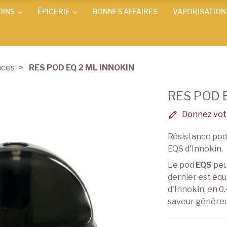
OINS
ÉPICERIE
BONNES AFFAIRES
VAPORISATION
nces
RES POD EQ 2 ML INNOKIN
RES POD 
Donnez votr
Résistance po
EQS d'Innokin.
Le pod
EQS
peu
dernier est éq
d'Innokin, en 
saveur génére