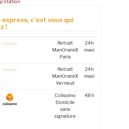
p Station
 express, c'est vous qui
z !
Retrait
24h
ManOramiX
maxi
Paris
Retrait
24h
ManOramiX
maxi
Verneuil
Colissimo
48 h
Domicile
sans
signature