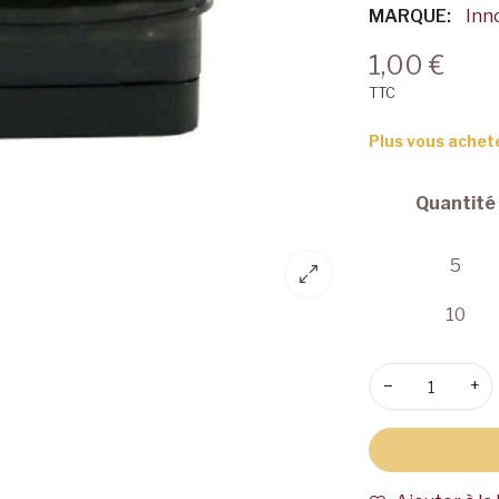
MARQUE:
Inn
1,00 €
TTC
Plus vous achet
Quantité
5
10
−
+