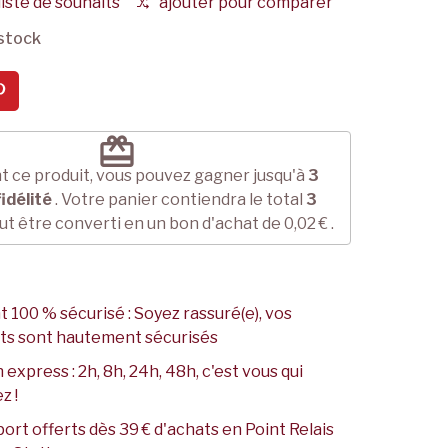
liste de souhaits
ajouter pour comparer
stock
redeem
t ce produit, vous pouvez gagner jusqu'à
3
idélité
. Votre panier contiendra le total
3
ut être converti en un bon d'achat de
0,02 €
.
 100 % sécurisé : Soyez rassuré(e), vos
ts sont hautement sécurisés
 express : 2h, 8h, 24h, 48h, c'est vous qui
z !
port offerts dès 39 € d'achats en Point Relais