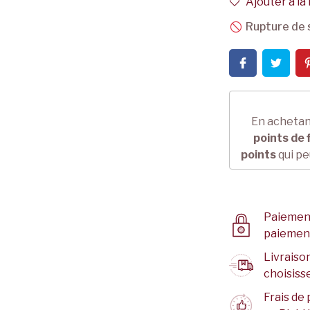
Ajouter à la 
Rupture de 
En achetan
points de f
points
qui pe
Paiement
paiemen
Livraison
choisisse
Frais de 