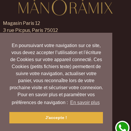
Magasin Paris 12
3 rue Picpus, Paris 75012
09 83 99 00 23
En poursuivant votre navigation sur ce site,
Magasin Verneuil sur Avre
vous devez accepter l’utilisation et l'écriture
105 rue des Trois Maillets,
de Cookies sur votre appareil connecté. Ces
Verneuil d'Avre et d'Iton 27130
Cookies (petits fichiers texte) permettent de
09 55 830 830
suivre votre navigation, actualiser votre
panier, vous reconnaître lors de votre
Nous contacter
prochaine visite et sécuriser votre connexion.
Nos magasins
Pour en savoir plus et paramétrer vos
Notre blog
Carte cadeau
préférences de navigation :
En savoir plus
Vrai (Village Ressource d’Avre et d’Iton)
Collectif Harmony Village
J'accepte !
Plus d'informations