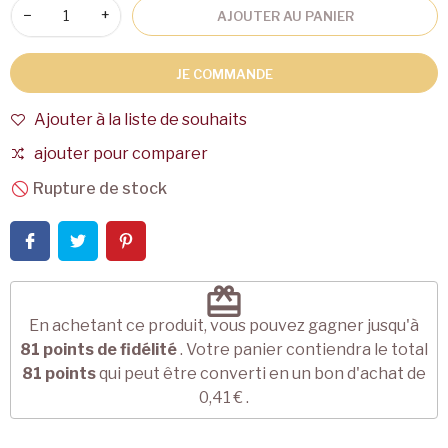
−
+
AJOUTER AU PANIER
JE COMMANDE
Ajouter à la liste de souhaits
ajouter pour comparer
Rupture de stock
redeem
En achetant ce produit, vous pouvez gagner jusqu'à
81
points de fidélité
. Votre panier contiendra le total
81
points
qui peut être converti en un bon d'achat de
0,41 €
.