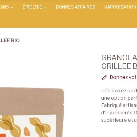
OINS
ÉPICERIE
BONNES AFFAIRES
VAPORISATION
LEE BIO
GRANOLA
GRILLEE 
Donnez votr
Découvrez un d
une option parf
Fabriqué artis
d'ingrédients 1
supérieure et 