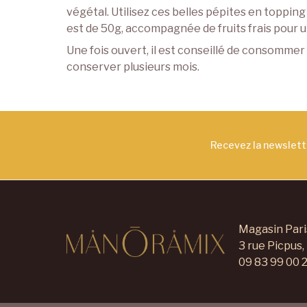
végétal. Utilisez ces belles pépites en toppi
est de 50g, accompagnée de fruits frais pour u
Une fois ouvert, il est conseillé de consommer
conserver plusieurs mois.
Recevez la newslet
Magasin Pari
3 rue Picpus,
09 83 99 00 