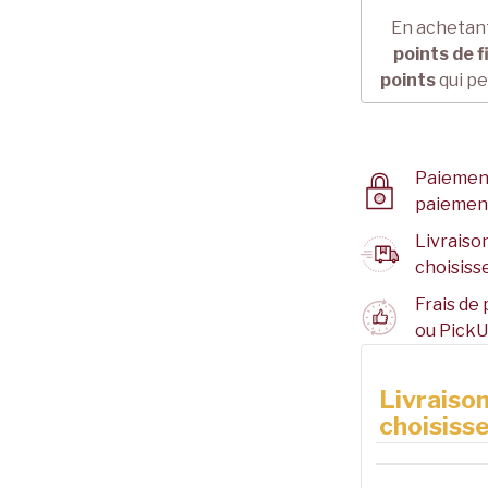
En achetant
points de f
points
qui pe
Paiement
paiemen
Livraison
choisisse
Frais de 
ou PickU
Livraison
choisisse