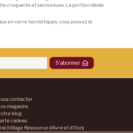
che croquante et savoureuse. La portion idéale
ocaux en verre hermétiques, vous pouvez le
S'abonner
ous contacter
os magasins
otre blog
arte cadeau
rai (Village Ressource d’Avre et d’Iton)