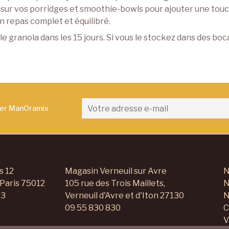
ng sur vos porridges et smoothie-bowls pour ajouter une tou
n repas complet et équilibré.
 le granola dans les 15 jours. Si vous le stockez dans des b
ter ManOramix
s 12
Magasin Verneuil sur Avre
N
 Paris 75012
105 rue des Trois Maillets,
N
23
Verneuil d'Avre et d'Iton 27130
N
09 55 830 830
C
V