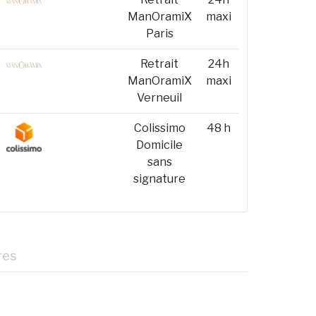
ManOramiX
maxi
Paris
Retrait
24h
ManOramiX
maxi
Verneuil
Colissimo
48 h
Domicile
sans
signature
res