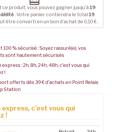
redeem
 ce produit, vous pouvez gagner jusqu'à
19
idélité
. Votre panier contiendra le total
19
ut être converti en un bon d'achat de
0,10 €
.
 100 % sécurisé : Soyez rassuré(e), vos
ts sont hautement sécurisés
 express : 2h, 8h, 24h, 48h, c'est vous qui
z !
port offerts dès 39 € d'achats en Point Relais
p Station
 express, c'est vous qui
z !
Retrait
24h