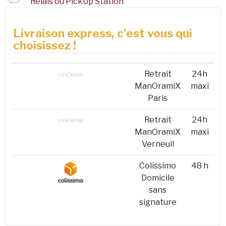
Relais ou PickUp Station
Livraison express, c'est vous qui
choisissez !
Retrait
24h
ManOramiX
maxi
Paris
Retrait
24h
ManOramiX
maxi
Verneuil
Colissimo
48 h
Domicile
sans
signature