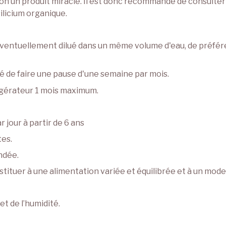
non un produit miracle. Il est donc recommandé de consulter
licium organique.
éventuellement dilué dans un même volume d'eau, de préfére
 de faire une pause d'une semaine par mois.
igérateur 1 mois maximum.
ar jour à partir de 6 ans
tes.
ndée.
ituer à une alimentation variée et équilibrée et à un mode 
et de l’humidité.