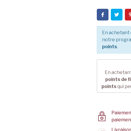
En achetant 
notre progra
points
.
En achetant
points de f
points
qui pe
Paiement
paiemen
Livraison