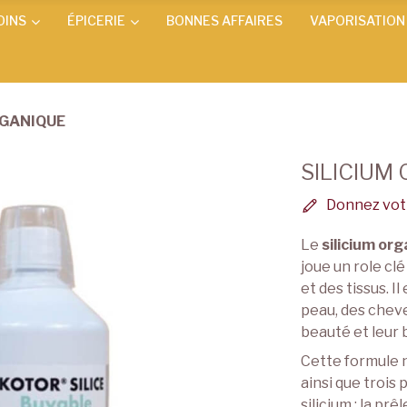
OINS
ÉPICERIE
BONNES AFFAIRES
VAPORISATION
RGANIQUE
SILICIUM
Donnez votr
Le
silicium or
joue un role cl
et des tissus. 
peau, des cheve
beauté et leur 
Cette formule n
ainsi que trois
silicium : la prê