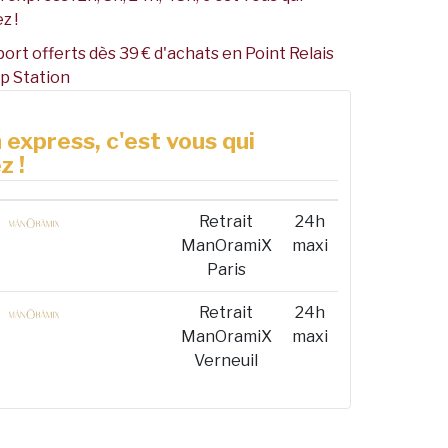
z !
port offerts dès 39 € d'achats en Point Relais
p Station
 express, c'est vous qui
z !
Retrait
24h
ManOramiX
maxi
Paris
Retrait
24h
ManOramiX
maxi
Verneuil