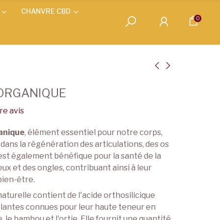
CHANVRE CBD
0
 ORGANIQUE
e avis
ganique
, élément essentiel pour notre corps,
é dans la régénération des articulations, des os
Il est également bénéfique pour la santé de la
ux et des ongles, contribuant ainsi à leur
bien-être.
aturelle contient de l'acide orthosilicique
 plantes connues pour leur haute teneur en
le, le bambou et l'ortie. Elle fournit une quantité