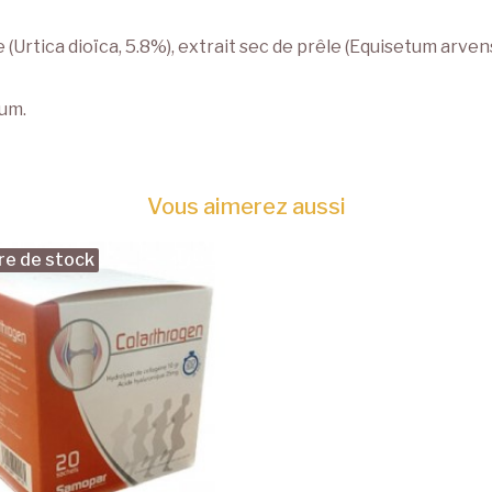
rtie (Urtica dioïca, 5.8%), extrait sec de prêle (Equisetum a
ium.
Vous aimerez aussi
re de stock