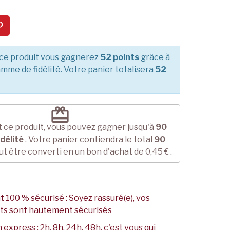
ce produit vous gagnerez
52 points
grâce à
mme de fidélité. Votre panier totalisera
52
redeem
 ce produit, vous pouvez gagner jusqu'à
90
idélité
. Votre panier contiendra le total
90
ut être converti en un bon d'achat de
0,45 €
.
 100 % sécurisé : Soyez rassuré(e), vos
ts sont hautement sécurisés
 express : 2h, 8h, 24h, 48h, c'est vous qui