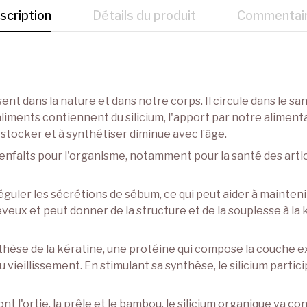
scription
Détails du produit
Commentai
ent dans la nature et dans notre corps. Il circule dans le s
aliments contiennent du silicium, l'apport par notre aliment
 stocker et à synthétiser diminue avec l’âge.
nfaits pour l'organisme, notamment pour la santé des articu
réguler les sécrétions de sébum, ce qui peut aider à mainteni
ux et peut donner de la structure et de la souplesse à la kér
nthèse de la kératine, une protéine qui compose la couche ex
s du vieillissement. En stimulant sa synthèse, le silicium par
nt l'ortie, la prêle et le bambou, le silicium organique va c