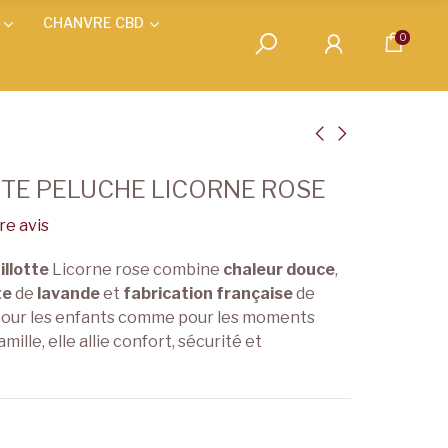
CHANVRE CBD
0
TE PELUCHE LICORNE ROSE
e avis
illotte
Licorne rose combine
chaleur douce
,
te
de
lavande
et
fabrication française
de
e pour les enfants comme pour les moments
ille, elle allie confort, sécurité et