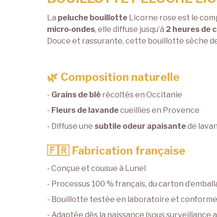
La
peluche bouillotte
Licorne rose est le com
micro‑ondes
, elle diffuse jusqu’à
2 heures de 
Douce et rassurante, cette bouillotte sèche de
🌿 Composition naturelle
-
Grains de blé
récoltés en Occitanie
-
Fleurs de lavande
cueillies en Provence
- Diffuse une
subtile odeur apaisante
de lavan
🇫🇷 Fabrication française
- Conçue et cousue à Lunel
- Processus 100 % français, du carton d’embal
- Bouillotte testée en laboratoire et confor
- Adaptée dès la naissance (sous surveillance a