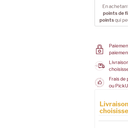
En achetant
points de f
points
qui pe
Paiement
paiemen
Livraison
choisisse
Frais de 
ou PickU
Livraison
choisisse