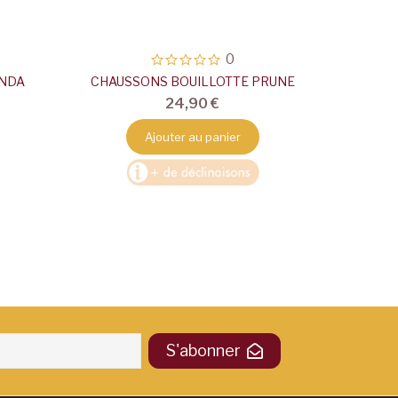
0
ANDA
CHAUSSONS BOUILLOTTE PRUNE
CHAUS
24,90 €
Ajouter au panier
S'abonner