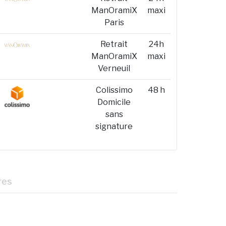
ManOramiX
maxi
Paris
Retrait
24h
ManOramiX
maxi
Verneuil
Colissimo
48 h
Domicile
sans
signature
res