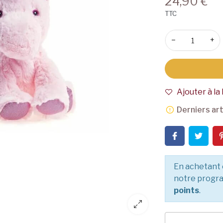
24,90 €
TTC
−
+
Ajouter à la 
Derniers art
En achetant 
notre progra
points
.