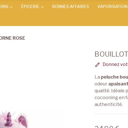
OINS
ÉPICERIE
BONNES AFFAIRES
VAPORISATION
CORNE ROSE
BOUILLOT
Donnez votr
La
peluche bou
odeur
apaisan
qualité. Idéal
cocooning en fam
authenticité.