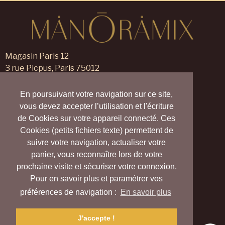
Magasin Paris 12
3 rue Picpus, Paris 75012
09 83 99 00 23
En poursuivant votre navigation sur ce site,
Magasin Verneuil sur Avre
vous devez accepter l’utilisation et l'écriture
105 rue des Trois Maillets,
de Cookies sur votre appareil connecté. Ces
Verneuil d'Avre et d'Iton 27130
Cookies (petits fichiers texte) permettent de
09 55 830 830
suivre votre navigation, actualiser votre
panier, vous reconnaître lors de votre
Nous contacter
prochaine visite et sécuriser votre connexion.
Nos magasins
Pour en savoir plus et paramétrer vos
Notre blog
Carte cadeau
préférences de navigation :
En savoir plus
Vrai (Village Ressource d’Avre et d’Iton)
Collectif Harmony Village
J'accepte !