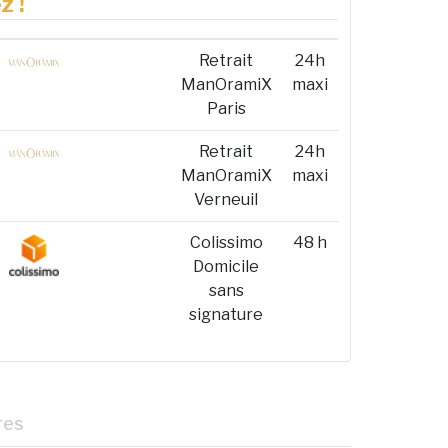
z !
Retrait
24h
ManOramiX
maxi
Paris
Retrait
24h
ManOramiX
maxi
Verneuil
Colissimo
48 h
Domicile
sans
signature
res