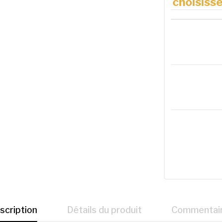
choisisse
scription
Détails du produit
Commentai