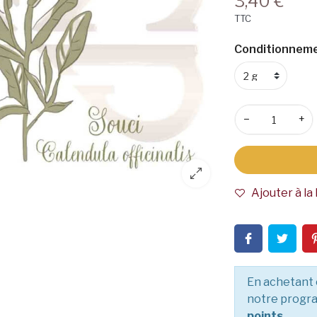
3,40 €
TTC
Conditionneme
−
+
Ajouter à la 
En achetant 
notre progra
points
.