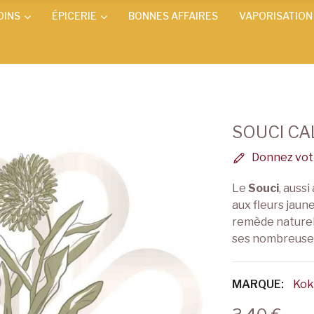
OINS
ÉPICERIE
BONNES AFFAIRES
VAPORISATION
SOUCI C
Donnez votr
Le
Souci
, auss
aux fleurs jaun
remède naturel
ses nombreuses 
MARQUE:
Kok