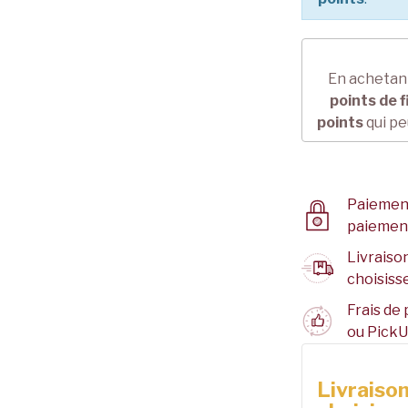
En achetant
points de f
points
qui pe
Paiement
paiemen
Livraison
choisisse
Frais de 
ou PickU
Livraison