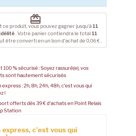
redeem
 ce produit, vous pouvez gagner jusqu'à
11
idélité
. Votre panier contiendra le total
11
ut être converti en un bon d'achat de
0,06 €
.
 100 % sécurisé : Soyez rassuré(e), vos
ts sont hautement sécurisés
 express : 2h, 8h, 24h, 48h, c'est vous qui
z !
port offerts dès 39 € d'achats en Point Relais
p Station
 express, c'est vous qui