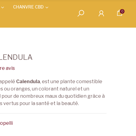
CHANVRE CBD
0
ALENDULA
e avis
i appelé
Calendula
, est une plante comestible
es ou oranges, un colorant naturel et un
 pour de nombreux maux du quotidien grâce à
vertus pour la santé et la beauté.
opelli